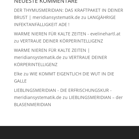
NEUESTE KOMMENTARE
DER THYMUSMERIDIAN: DAS KRAFTPAKET IN DEINER
BRUST | meridiansystematik.de
zu
LANGJÄHRIGE
INFEKTANFÄLLIGKEIT ADE !
WARME NIEREN FÜR KALTE ZEITEN - evelinehartl.at
zu
VERTRAUE DEINER KÖRPERINTELLIGENZ
WARME NIEREN FÜR KALTE ZEITEN |
meridiansystematik.de
zu
VERTRAUE DEINER
KÖRPERINTELLIGENZ
Elke
zu
WIE KOMMT EIGENTLICH DIE WUT IN DIE
GALLE
LIEBLINGSMERIDIAN - DIE ERFRISCHUNGSKUR -
meridiansystematik.de
zu
LIEBLINGSMERIDIAN – der
BLASENMERIDIAN