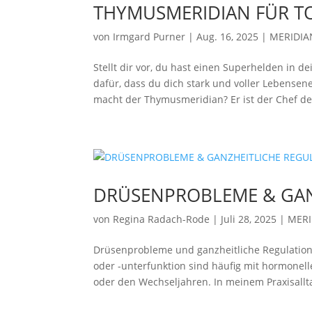
THYMUSMERIDIAN FÜR T
von
Irmgard Purner
|
Aug. 16, 2025
|
MERIDIA
Stellt dir vor, du hast einen Superhelden in 
dafür, dass du dich stark und voller Lebensen
macht der Thymusmeridian? Er ist der Chef des
DRÜSENPROBLEME & GAN
von
Regina Radach-Rode
|
Juli 28, 2025
|
MERI
Drüsenprobleme und ganzheitliche Regulatio
oder -unterfunktion sind häufig mit hormonel
oder den Wechseljahren. In meinem Praxisallta