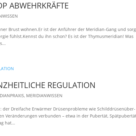
OP ABWEHRKRÄFTE
NWISSEN
deiner Brust wohnen.Er ist der Anführer der Meridian-Gang und sorg
ergie fühlst.Kennst du ihn schon? Es ist der Thymusmeridian! Was
...
ZHEITLICHE REGULATION
DIANPRAXIS
,
MERIDIANWISSEN
n: der Dreifache Erwärmer Drüsenprobleme wie Schilddrüsenüber-
len Veränderungen verbunden – etwa in der Pubertät, Spätpubertä
g hat...