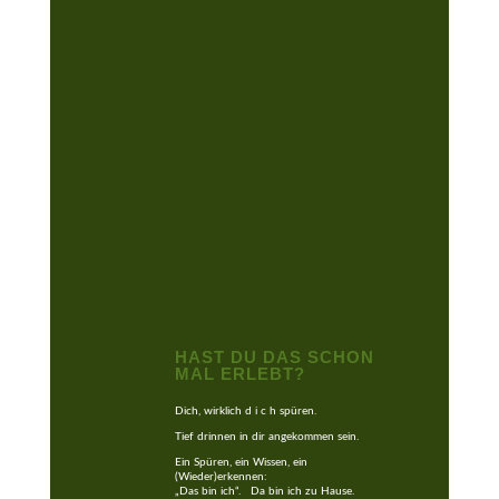
HAST DU DAS SCHON
MAL ERLEBT?
Dich, wirklich d i c h spüren.
Tief drinnen in dir angekommen sein.
Ein Spüren, ein Wissen, ein
(Wieder)erkennen:
„Das bin ich“. Da bin ich zu Hause.