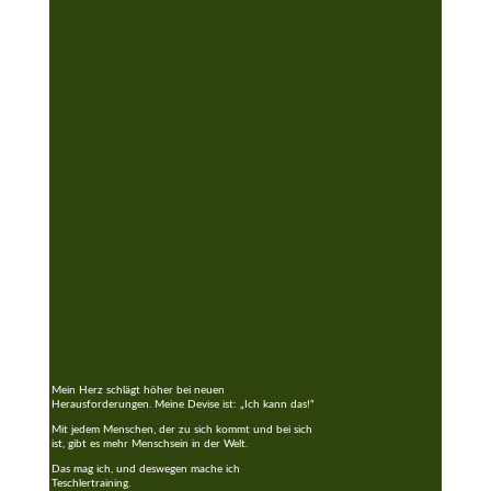
Mein Herz schlägt höher bei neuen
Herausforderungen. Meine Devise ist: „Ich kann das!“
Mit jedem Menschen, der zu sich kommt und bei sich
ist, gibt es mehr Menschsein in der Welt.
Das mag ich, und deswegen mache ich
Teschlertraining.