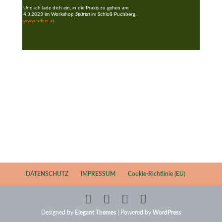
Und ich lade dich ein, in die Praxis zu gehen am
4.3.2023 im Workshop
Spüren
im Schloß Puchberg.
www.selber.at
Events
DATENSCHUTZ
IMPRESSUM
Cookie-Richtlinie (EU)
Designed by
Elegant Themes
| Powered by
WordPress