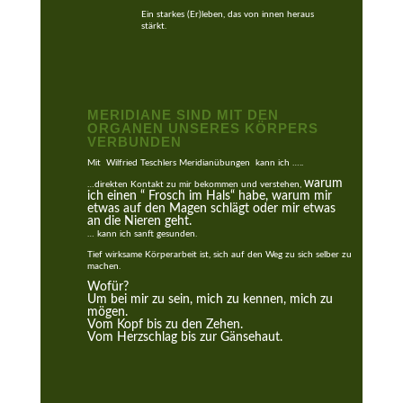
Ein starkes (Er)leben, das von innen heraus
stärkt.
MERIDIANE SIND MIT DEN
ORGANEN UNSERES KÖRPERS
VERBUNDEN
Mit Wilfried Teschlers Meridianübungen kann ich …..
warum
…direkten Kontakt zu mir bekommen und verstehen,
ich einen “ Frosch im Hals“ habe, warum mir
etwas auf den Magen schlägt oder mir etwas
an die Nieren geht.
… kann ich sanft gesunden.
Tief wirksame Körperarbeit ist, sich auf den Weg zu sich selber zu
machen.
Wofür?
Um bei mir zu sein, mich zu kennen, mich zu
mögen.
Vom Kopf bis zu den Zehen.
Vom Herzschlag bis zur Gänsehaut.