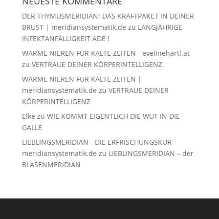
NEUESTE KOMMENTARE
DER THYMUSMERIDIAN: DAS KRAFTPAKET IN DEINER
BRUST | meridiansystematik.de
zu
LANGJÄHRIGE
INFEKTANFÄLLIGKEIT ADE !
WARME NIEREN FÜR KALTE ZEITEN - evelinehartl.at
zu
VERTRAUE DEINER KÖRPERINTELLIGENZ
WARME NIEREN FÜR KALTE ZEITEN |
meridiansystematik.de
zu
VERTRAUE DEINER
KÖRPERINTELLIGENZ
Elke
zu
WIE KOMMT EIGENTLICH DIE WUT IN DIE
GALLE
LIEBLINGSMERIDIAN - DIE ERFRISCHUNGSKUR -
meridiansystematik.de
zu
LIEBLINGSMERIDIAN – der
BLASENMERIDIAN