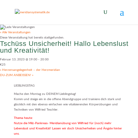
« Alle Veranstaltungen
Diese Veranstaltung hat bereits stattgefunden.
Tschüss Unsicherheit! Hallo Lebenslust
und Kreativität!
Februar 13, 2023 @ 19:00
-
20:00
€25
«
Herzensangelegenheit – der Herzmeridian
DU-ZUM ANBEISSEN!
»
LIEBLINGSTAG
Mache den Montag zu DEINEM Lieblingstag!
Komm und steige ein in die offene Abendgruppe und trainiere dich stark und
glücklich mit den ebenso einfachen wie vitalisierenden Körperübungen und
Techniken von Wilfried Teschler.
Thema heute:
Nutze die Milz-Pankreas- Meridianübung von Wilfried für (noch) mehr
Lebenslust und Kreativität! Lassen wir doch Unsicherheiten und Ängste hinter
uns.