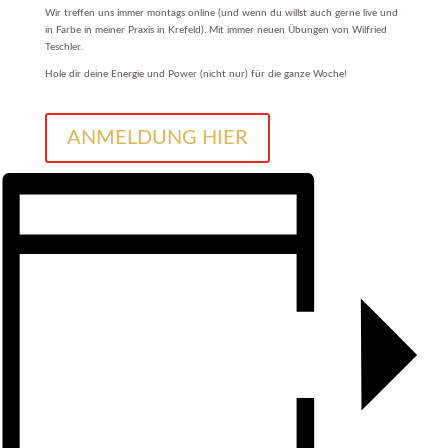
Wir treffen uns immer montags online (und wenn du willst auch gerne live und
in Farbe in meiner Praxis in Krefeld). Mit immer neuen Übungen von Wilfried
Teschler.
Hole dir deine Energie und Power (nicht nur) für die ganze Woche!
ANMELDUNG HIER