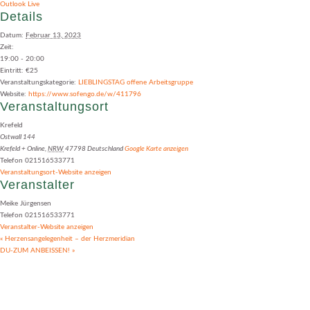
Outlook Live
Details
Datum:
Februar 13, 2023
Zeit:
19:00 - 20:00
Eintritt:
€25
Veranstaltungskategorie:
LIEBLINGSTAG offene Arbeitsgruppe
Website:
https://www.sofengo.de/w/411796
Veranstaltungsort
Krefeld
Ostwall 144
Krefeld + Online
,
NRW
47798
Deutschland
Google Karte anzeigen
Telefon
021516533771
Veranstaltungsort-Website anzeigen
Veranstalter
Meike Jürgensen
Telefon
021516533771
Veranstalter-Website anzeigen
«
Herzensangelegenheit – der Herzmeridian
DU-ZUM ANBEISSEN!
»
Events